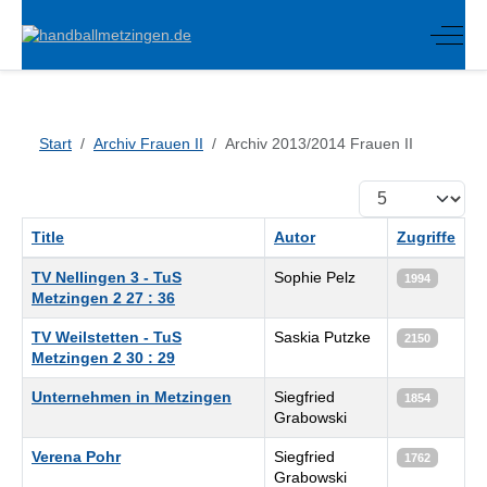
Off-C
Start
Archiv Frauen II
Archiv 2013/2014 Frauen II
Anzeige #
Title
Autor
Zugriffe
Beiträge
TV Nellingen 3 - TuS
Sophie Pelz
1994
Metzingen 2 27 : 36
TV Weilstetten - TuS
Saskia Putzke
2150
Metzingen 2 30 : 29
Unternehmen in Metzingen
Siegfried
1854
Grabowski
Verena Pohr
Siegfried
1762
Grabowski