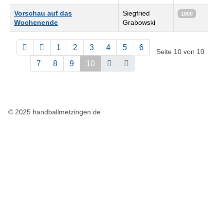
Vorschau auf das
Siegfried
1800
Wochenende
Grabowski
1
2
3
4
5
6
Seite 10 von 10
7
8
9
10
© 2025 handballmetzingen.de